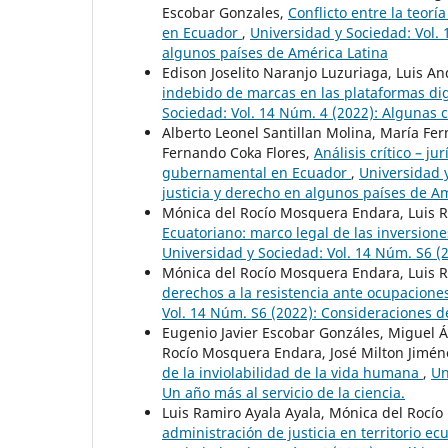
Escobar Gonzales,
Conflicto entre la teorí
en Ecuador
,
Universidad y Sociedad: Vol. 
algunos países de América Latina
Edison Joselito Naranjo Luzuriaga, Luis An
indebido de marcas en las plataformas dig
Sociedad: Vol. 14 Núm. 4 (2022): Algunas 
Alberto Leonel Santillan Molina, María Fe
Fernando Coka Flores,
Análisis crítico – 
gubernamental en Ecuador
,
Universidad y
justicia y derecho en algunos países de A
Mónica del Rocío Mosquera Endara, Luis R
Ecuatoriano: marco legal de las inversio
Universidad y Sociedad: Vol. 14 Núm. S6 (
Mónica del Rocío Mosquera Endara, Luis R
derechos a la resistencia ante ocupacione
Vol. 14 Núm. S6 (2022): Consideraciones d
Eugenio Javier Escobar Gonzáles, Miguel Á
Rocío Mosquera Endara, José Milton Jimé
de la inviolabilidad de la vida humana
,
Un
Un año más al servicio de la ciencia.
Luis Ramiro Ayala Ayala, Mónica del Rocío
administración de justicia en territorio 