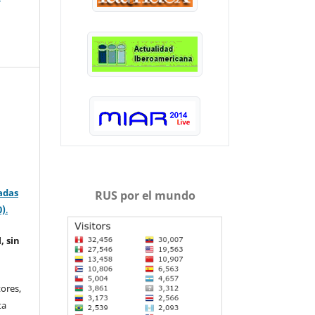
adas
RUS por el mundo
0)
.
, sin
ores,
ta