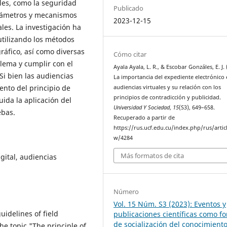
les, como la seguridad
Publicado
arámetros y mecanismos
2023-12-15
les. La investigación ha
utilizando los métodos
ográfico, así como diversas
Cómo citar
lema y cumplir con el
Ayala Ayala, L. R., & Escobar Gonzáles, E. J. 
 Si bien las audiencias
La importancia del expediente electrónico 
ento del principio de
audiencias virtuales y su relación con los
principios de contradicción y publicidad.
uida la aplicación del
Universidad Y Sociedad
,
15
(S3), 649–658.
ebas.
Recuperado a partir de
https://rus.ucf.edu.cu/index.php/rus/artic
w/4284
Más formatos de cita
igital, audiencias
Número
Vol. 15 Núm. S3 (2023): Eventos y
uidelines of field
publicaciones científicas como f
de socialización del conocimient
he topic "The principle of