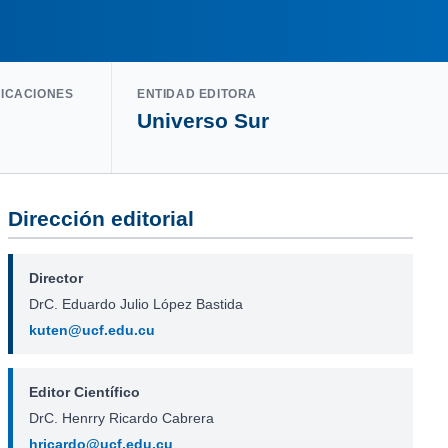
LICACIONES
ENTIDAD EDITORA
Universo Sur
Dirección editorial
Director
DrC. Eduardo Julio López Bastida
kuten@ucf.edu.cu
Editor Científico
DrC. Henrry Ricardo Cabrera
hricardo@ucf.edu.cu