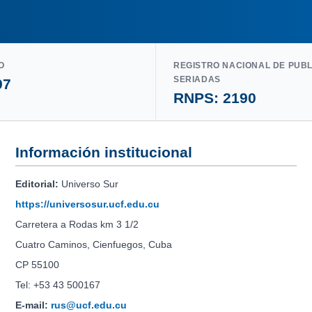
O
REGISTRO NACIONAL DE PUB
SERIADAS
97
RNPS: 2190
Información institucional
Editorial:
Universo Sur
https://universosur.ucf.edu.cu
Carretera a Rodas km 3 1/2
Cuatro Caminos, Cienfuegos, Cuba
CP 55100
Tel: +53 43 500167
E-mail:
rus@ucf.edu.cu