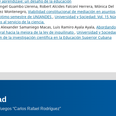
 y aprendizaje: un desafío de la educación
Ángel Guambo Llerena, Robert Alcides Falconí Herrera, Mónica Del
nez Montenegro,
Viabilidad constitucional de mediación en asuntos
séptimo semestre de UNIANDES
,
Universidad y Sociedad: Vol. 15 Nú
al servicio de la ciencia.
Alexander Samaniego Macas, Luis Ramiro Ayala Ayala,
Abordando
al hacia la mejora de la ley de inquilinato
,
Universidad y Socieda
n de la investigación científica en la Educación Superior Cubana
ad
nfuegos “Carlos Rafael Rodríguez”