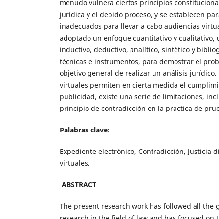
menudo vulnera ciertos principios constituciona
jurídica y el debido proceso, y se establecen p
inadecuados para llevar a cabo audiencias virtua
adoptado un enfoque cuantitativo y cualitativo, 
inductivo, deductivo, analítico, sintético y bibli
técnicas e instrumentos, para demostrar el prob
objetivo general de realizar un análisis jurídico.
virtuales permiten en cierta medida el cumplimi
publicidad, existe una serie de limitaciones, incl
principio de contradicción en la práctica de pru
Palabras clave:
Expediente electrónico, Contradicción, Justicia d
virtuales.
ABSTRACT
The present research work has followed all the g
research in the field of law and has focused on t