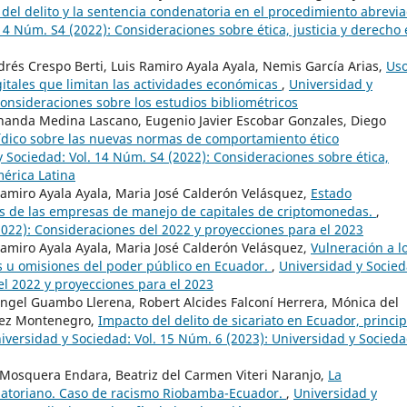
a del delito y la sentencia condenatoria en el procedimiento abrevi
14 Núm. S4 (2022): Consideraciones sobre ética, justicia y derecho
drés Crespo Berti, Luis Ramiro Ayala Ayala, Nemis García Arias,
Us
itales que limitan las actividades económicas
,
Universidad y
consideraciones sobre los estudios bibliométricos
rnanda Medina Lascano, Eugenio Javier Escobar Gonzales, Diego
jurídico sobre las nuevas normas de comportamiento ético
 Sociedad: Vol. 14 Núm. S4 (2022): Consideraciones sobre ética,
mérica Latina
amiro Ayala Ayala, Maria José Calderón Velásquez,
Estado
nes de las empresas de manejo de capitales de criptomonedas.
,
2022): Consideraciones del 2022 y proyecciones para el 2023
amiro Ayala Ayala, Maria José Calderón Velásquez,
Vulneración a l
s u omisiones del poder público en Ecuador.
,
Universidad y Socied
el 2022 y proyecciones para el 2023
ngel Guambo Llerena, Robert Alcides Falconí Herrera, Mónica del
nez Montenegro,
Impacto del delito de sicariato en Ecuador, princip
iversidad y Sociedad: Vol. 15 Núm. 6 (2023): Universidad y Socieda
 Mosquera Endara, Beatriz del Carmen Viteri Naranjo,
La
ecuatoriano. Caso de racismo Riobamba-Ecuador.
,
Universidad y