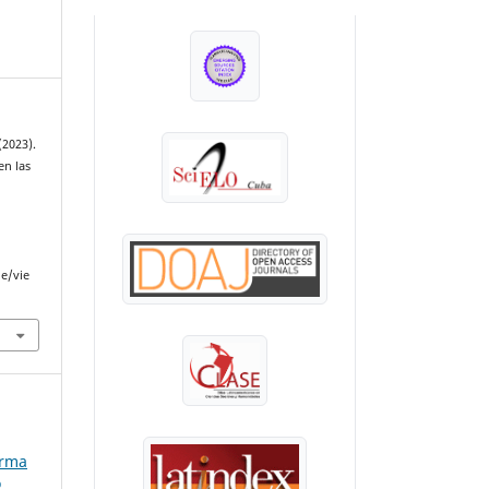
INDEXADA EN:
(2023).
en las
le/vie
orma
o