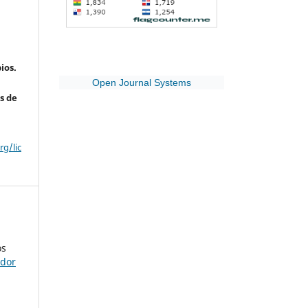
ios.
Open Journal Systems
s de
g/lic
os
ador