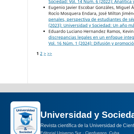
Sociedad: Vol. 14 Núm. 6 (2022): Analítica
Eugenio Javier Escobar Gonzáles, Miguel 
Rocío Mosquera Endara, José Milton Jimé
penales, perspectiva de estudiantes de 
(2023): Universidad y Sociedad: Un año más 
Eduardo Luciano Hernandez Ramos, Kevin 
discrepancias legales en un enfoque integr
Vol. 16 Núm. 1 (2024): Difusión y promoció
1
2
>
>>
Universidad y Socied
Revista científica de la Universidad de Cie
Editorial Universo Sur · Cienfuegos, Cuba