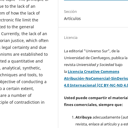
ue to the lack of an
Sección
em of how the lack of
Artículos
ctronic file limit the
ated to the general
 Currently, the lack of an
Licencia
orian justice, which often
s legal certainty and due
La editorial "Universo Sur", de la
nisms are established to
Universidad de Cienfuegos, publica la
ted a quantitative and
revista
Universidad y Sociedad
bajo
 analytical, synthetic,
la
Licencia Creative Commons
chniques and tools, to
Atribución-NoComercial-SinDeriv
bjective of conducting a
4.0 Internacional (CC BY-NC-ND 4.
o a certain extent,
e are a number of
Usted puede compartir el material
ciple of contradiction in
fines comerciales, siempre que:
Atribuya
adecuadamente (aut
revista, enlace al artículo y a es