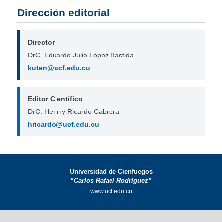
Dirección editorial
Director
DrC. Eduardo Julio López Bastida
kuten@ucf.edu.cu
Editor Científico
DrC. Henrry Ricardo Cabrera
hricardo@ucf.edu.cu
Universidad de Cienfuegos
“Carlos Rafael Rodríguez”
www.ucf.edu.cu