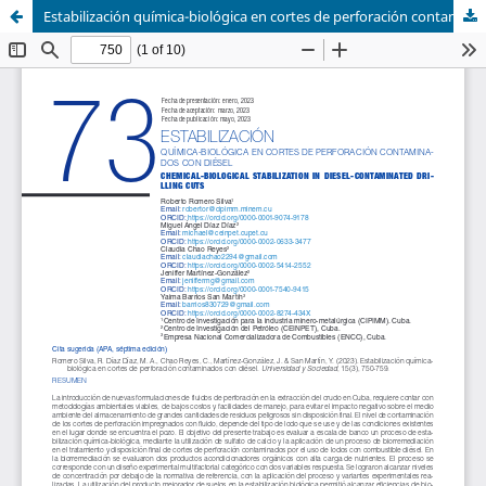
Estabilización química-biológica en cortes de perforación contaminados con diésel