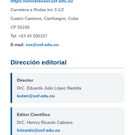
https://universosur.ucf.edu.cu
Carretera a Rodas km 3 1/2
Cuatro Caminos, Cienfuegos, Cuba
CP 55100
Tel: +53 43 500167
E-mail:
rus@ucf.edu.cu
Dirección editorial
Director
DrC. Eduardo Julio López Bastida
kuten@ucf.edu.cu
Editor Científico
DrC. Henrry Ricardo Cabrera
hricardo@ucf.edu.cu