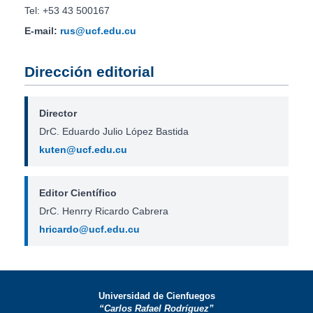
Tel: +53 43 500167
E-mail:
rus@ucf.edu.cu
Dirección editorial
Director
DrC. Eduardo Julio López Bastida
kuten@ucf.edu.cu
Editor Científico
DrC. Henrry Ricardo Cabrera
hricardo@ucf.edu.cu
Universidad de Cienfuegos
“Carlos Rafael Rodríguez”