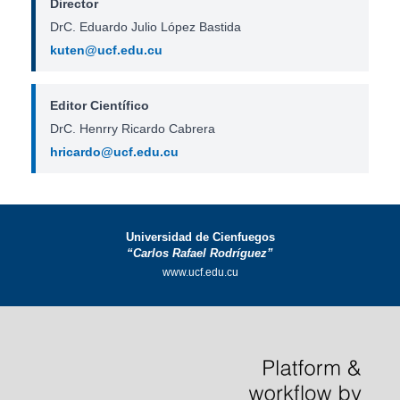
Director
DrC. Eduardo Julio López Bastida
kuten@ucf.edu.cu
Editor Científico
DrC. Henrry Ricardo Cabrera
hricardo@ucf.edu.cu
Universidad de Cienfuegos
“Carlos Rafael Rodríguez”
www.ucf.edu.cu