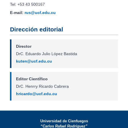
Tel: +53 43 500167
E-mail:
rus@ucf.edu.cu
Dirección editorial
Director
DrC. Eduardo Julio López Bastida
kuten@ucf.edu.cu
Editor Científico
DrC. Henrry Ricardo Cabrera
hricardo@ucf.edu.cu
Universidad de Cienfuegos
“Carlos Rafael Rodríguez”