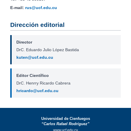
E-mail:
rus@ucf.edu.cu
Dirección editorial
Director
DrC. Eduardo Julio López Bastida
kuten@ucf.edu.cu
Editor Científico
DrC. Henrry Ricardo Cabrera
hricardo@ucf.edu.cu
Universidad de Cienfuegos
“Carlos Rafael Rodríguez”
www.ucf.edu.cu