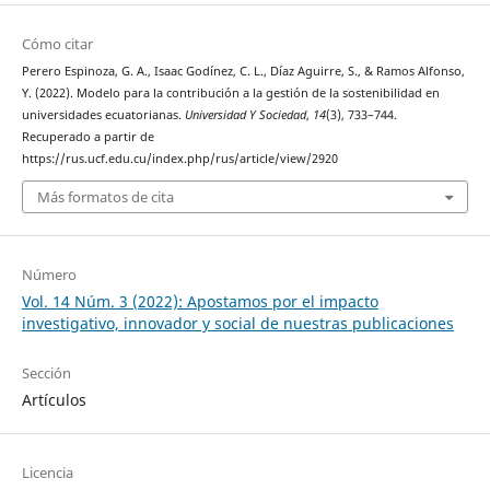
Cómo citar
Perero Espinoza, G. A., Isaac Godínez, C. L., Díaz Aguirre, S., & Ramos Alfonso,
Y. (2022). Modelo para la contribución a la gestión de la sostenibilidad en
universidades ecuatorianas.
Universidad Y Sociedad
,
14
(3), 733–744.
Recuperado a partir de
https://rus.ucf.edu.cu/index.php/rus/article/view/2920
Más formatos de cita
Número
Vol. 14 Núm. 3 (2022): Apostamos por el impacto
investigativo, innovador y social de nuestras publicaciones
Sección
Artículos
Licencia