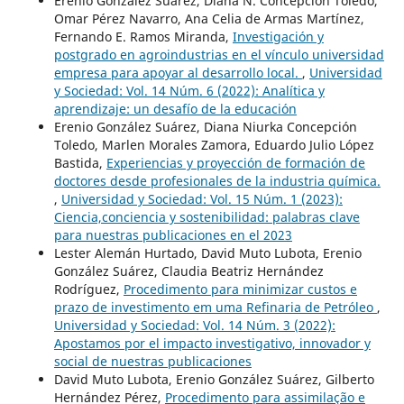
Erenio González Suárez, Diana N. Concepción Toledo,
Omar Pérez Navarro, Ana Celia de Armas Martínez,
Fernando E. Ramos Miranda,
Investigación y
postgrado en agroindustrias en el vínculo universidad
empresa para apoyar al desarrollo local.
,
Universidad
y Sociedad: Vol. 14 Núm. 6 (2022): Analítica y
aprendizaje: un desafío de la educación
Erenio González Suárez, Diana Niurka Concepción
Toledo, Marlen Morales Zamora, Eduardo Julio López
Bastida,
Experiencias y proyección de formación de
doctores desde profesionales de la industria química.
,
Universidad y Sociedad: Vol. 15 Núm. 1 (2023):
Ciencia,conciencia y sostenibilidad: palabras clave
para nuestras publicaciones en el 2023
Lester Alemán Hurtado, David Muto Lubota, Erenio
González Suárez, Claudia Beatriz Hernández
Rodríguez,
Procedimento para minimizar custos e
prazo de investimento em uma Refinaria de Petróleo
,
Universidad y Sociedad: Vol. 14 Núm. 3 (2022):
Apostamos por el impacto investigativo, innovador y
social de nuestras publicaciones
David Muto Lubota, Erenio González Suárez, Gilberto
Hernández Pérez,
Procedimento para assimilação e