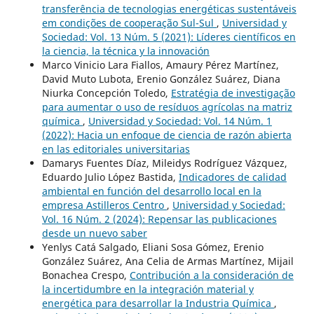
transferência de tecnologias energéticas sustentáveis
em condições de cooperação Sul-Sul
,
Universidad y
Sociedad: Vol. 13 Núm. 5 (2021): Líderes científicos en
la ciencia, la técnica y la innovación
Marco Vinicio Lara Fiallos, Amaury Pérez Martínez,
David Muto Lubota, Erenio González Suárez, Diana
Niurka Concepción Toledo,
Estratégia de investigação
para aumentar o uso de resíduos agrícolas na matriz
química
,
Universidad y Sociedad: Vol. 14 Núm. 1
(2022): Hacia un enfoque de ciencia de razón abierta
en las editoriales universitarias
Damarys Fuentes Díaz, Mileidys Rodríguez Vázquez,
Eduardo Julio López Bastida,
Indicadores de calidad
ambiental en función del desarrollo local en la
empresa Astilleros Centro
,
Universidad y Sociedad:
Vol. 16 Núm. 2 (2024): Repensar las publicaciones
desde un nuevo saber
Yenlys Catá Salgado, Eliani Sosa Gómez, Erenio
González Suárez, Ana Celia de Armas Martínez, Mijail
Bonachea Crespo,
Contribución a la consideración de
la incertidumbre en la integración material y
energética para desarrollar la Industria Química
,