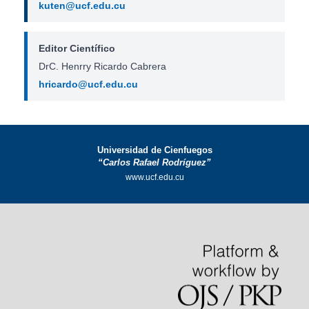
kuten@ucf.edu.cu
Editor Científico
DrC. Henrry Ricardo Cabrera
hricardo@ucf.edu.cu
Universidad de Cienfuegos
“Carlos Rafael Rodríguez”
www.ucf.edu.cu