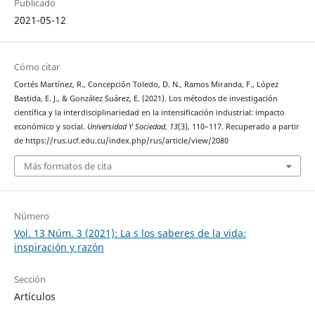
Publicado
2021-05-12
Cómo citar
Cortés Martínez, R., Concepción Toledo, D. N., Ramos Miranda, F., López
Bastida, E. J., & González Suárez, E. (2021). Los métodos de investigación
científica y la interdisciplinariedad en la intensificación industrial: impacto
económico y social.
Universidad Y Sociedad
,
13
(3), 110–117. Recuperado a partir
de https://rus.ucf.edu.cu/index.php/rus/article/view/2080
Más formatos de cita
Número
Vol. 13 Núm. 3 (2021): La s los saberes de la vida:
inspiración y razón
Sección
Artículos