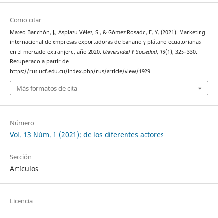
Cómo citar
Mateo Banchón, J., Aspiazu Vélez, S., & Gómez Rosado, E. Y. (2021). Marketing
internacional de empresas exportadoras de banano y plátano ecuatorianas
en el mercado extranjero, año 2020.
Universidad Y Sociedad
,
13
(1), 325–330.
Recuperado a partir de
https://rus.ucf.edu.cu/index.php/rus/article/view/1929
Más formatos de cita
Número
Vol. 13 Núm. 1 (2021): de los diferentes actores
Sección
Artículos
Licencia