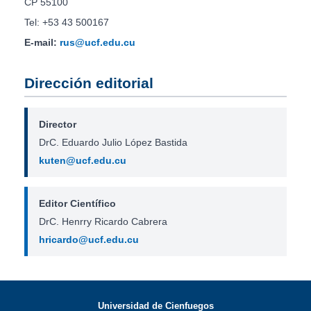
CP 55100
Tel: +53 43 500167
E-mail:
rus@ucf.edu.cu
Dirección editorial
Director
DrC. Eduardo Julio López Bastida
kuten@ucf.edu.cu
Editor Científico
DrC. Henrry Ricardo Cabrera
hricardo@ucf.edu.cu
Universidad de Cienfuegos