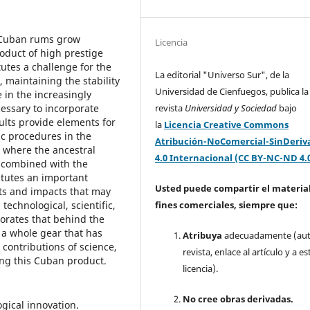
f Cuban rums grow
Licencia
oduct of high prestige
utes a challenge for the
La editorial "Universo Sur", de la
 maintaining the stability
Universidad de Cienfuegos, publica la
e in the increasingly
cessary to incorporate
revista
Universidad y Sociedad
bajo
sults provide elements for
la
Licencia Creative Commons
ic procedures in the
Atribución-NoComercial-SinDeriv
 where the ancestral
4.0 Internacional (CC BY-NC-ND 4.
s combined with the
titutes an important
Usted puede compartir el material
its and impacts that may
technological, scientific,
fines comerciales, siempre que:
orates that behind the
s a whole gear that has
Atribuya
adecuadamente (aut
 contributions of science,
revista, enlace al artículo y a es
ng this Cuban product.
licencia).
No cree obras derivadas.
gical innovation.