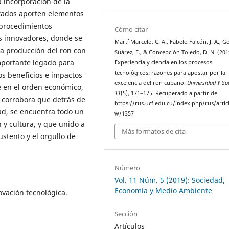
a incorporación de la
ultados aporten elementos
 procedimientos
Cómo citar
os innovadores, donde se
Martí Marcelo, C. A., Fabelo Falcón, J. A., G
la producción del ron con
Suárez, E., & Concepción Toledo, D. N. (201
importante legado para
Experiencia y ciencia en los procesos
tecnológicos: razones para apostar por la
os beneficios e impactos
excelencia del ron cubano.
Universidad Y So
 en el orden económico,
11
(5), 171–175. Recuperado a partir de
ue corrobora que detrás de
https://rus.ucf.edu.cu/index.php/rus/artic
dad, se encuentra todo un
w/1357
 y cultura, y que unido a
Más formatos de cita
ustento y el orgullo de
Número
Vol. 11 Núm. 5 (2019): Sociedad,
Economía y Medio Ambiente
vación tecnológica.
Sección
Artículos