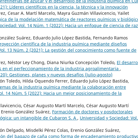
orrefinerías de azúcar y el desarrollo de la industria química en C
): Líderes científicos en la ciencia, la técnica y la innovación
z, Cesar A. Martí Marcelo, Mayra Guzmán Villavicencio, Yailet
ica de la modelación matemática de reactores químicos y biológic
ociedad: Vol. 14 Núm. 1 (2022): Hacia un enfoque de ciencia de ra
onzález Suárez, Eduardo Julio López Bastida, Fernando Ramos
royección científica de la industria química mediante diseños
Vol. 13 Núm. 2 (2021): La gestión del conocimiento como fuente de
rez, Néstor Ley Chong, Diana Niurka Concepción Toledo,
El desarro
as en el perfeccionamiento de la industria agroalimentaria
,
20): Gestiones, planes y nuevos desafíos (Julio-agosto)
ón Toledo, Hilda Oquendo Ferrer, Eduardo Julio López Bastida,
mas de la industria química mediante la colaboración entre
ol. 14 Núm. 5 (2022): Hacia un mejor posicionamiento de la
llavicencio, César Augusto Martí Marcelo, César Augusto Martí
 Erenio González Suárez,
Formación de doctores y posdoctorales
lógica: un intangible de Cubaron S. A
,
Universidad y Sociedad: Vol.
ón Delgado, Misdelki Pérez Colas, Erenio González Suárez,
zación del bagazo de caña como forma de encadenamiento productiv