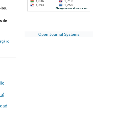
ios.
s de
Open Journal Systems
g/lic
llo
io)
idad