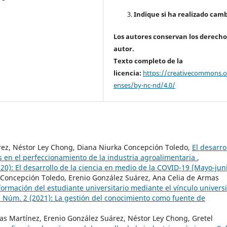
Indique si ha realizado camb
Los autores conservan los derecho
autor.
Texto completo de la
licencia:
https://creativecommons.or
enses/by-nc-nd/4.0/
rez, Néstor Ley Chong, Diana Niurka Concepción Toledo,
El desarro
as en el perfeccionamiento de la industria agroalimentaria
,
20): El desarrollo de la ciencia en medio de la COVID-19 (Mayo-jun
 Concepción Toledo, Erenio González Suárez, Ana Celia de Armas
a formación del estudiante universitario mediante el vínculo univers
3 Núm. 2 (2021): La gestión del conocimiento como fuente de
s Martínez, Erenio González Suárez, Néstor Ley Chong, Gretel