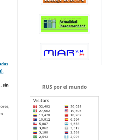
adas
0)
.
, sin
RUS por el mundo
ores,
ta