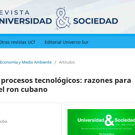
Otras revistas UCf
Editorial Universo Sur
d, Economía y Medio Ambiente
/
Artículos
s procesos tecnológicos: razones para
del ron cubano
Cuba.