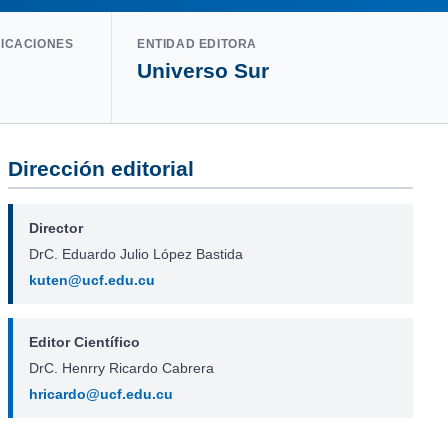
LICACIONES
ENTIDAD EDITORA
Universo Sur
Dirección editorial
Director
DrC. Eduardo Julio López Bastida
kuten@ucf.edu.cu
Editor Científico
DrC. Henrry Ricardo Cabrera
hricardo@ucf.edu.cu