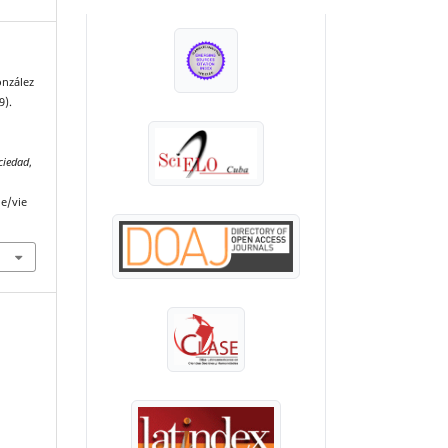
INDEXADA EN:
onzález
9).
ciedad
,
le/vie