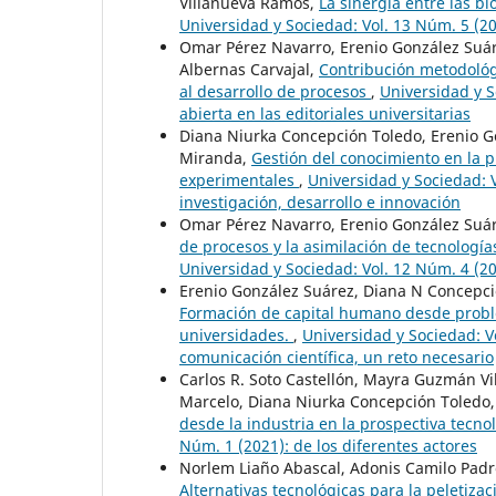
Villanueva Ramos,
La sinergia entre las bi
Universidad y Sociedad: Vol. 13 Núm. 5 (2021
Omar Pérez Navarro, Erenio González Suáre
Albernas Carvajal,
Contribución metodológ
al desarrollo de procesos
,
Universidad y S
abierta en las editoriales universitarias
Diana Niurka Concepción Toledo, Erenio G
Miranda,
Gestión del conocimiento en la p
experimentales
,
Universidad y Sociedad: 
investigación, desarrollo e innovación
Omar Pérez Navarro, Erenio González Suá
de procesos y la asimilación de tecnologí
Universidad y Sociedad: Vol. 12 Núm. 4 (20
Erenio González Suárez, Diana N Concepci
Formación de capital humano desde proble
universidades.
,
Universidad y Sociedad: V
comunicación científica, un reto necesario
Carlos R. Soto Castellón, Mayra Guzmán Vi
Marcelo, Diana Niurka Concepción Toledo,
desde la industria en la prospectiva tecno
Núm. 1 (2021): de los diferentes actores
Norlem Liaño Abascal, Adonis Camilo Padr
Alternativas tecnológicas para la peleti