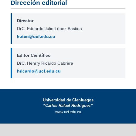
Dirección editorial
Director
DrC. Eduardo Julio López Bastida
kuten@ucf.edu.cu
Editor Científico
DrC. Henrry Ricardo Cabrera
hricardo@ucf.edu.cu
Universidad de Cienfuegos
“Carlos Rafael Rodríguez”
www.ucf.edu.cu