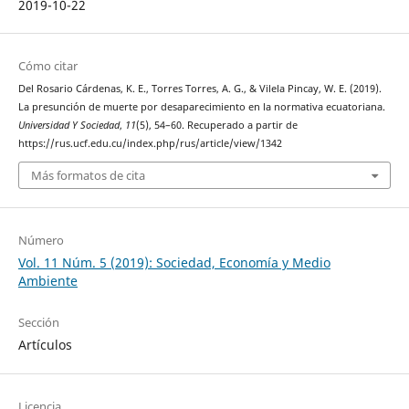
2019-10-22
Cómo citar
Del Rosario Cárdenas, K. E., Torres Torres, A. G., & Vilela Pincay, W. E. (2019).
La presunción de muerte por desaparecimiento en la normativa ecuatoriana.
Universidad Y Sociedad
,
11
(5), 54–60. Recuperado a partir de
https://rus.ucf.edu.cu/index.php/rus/article/view/1342
Más formatos de cita
Número
Vol. 11 Núm. 5 (2019): Sociedad, Economía y Medio
Ambiente
Sección
Artículos
Licencia