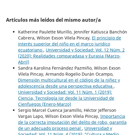
Artículos más leídos del mismo autor/a
Katherine Paulette Murillo, Jennifer Katiusca Banchón
Cabrera, Wilson Exson Vilela Pincay,
El principio de
interés superior del niño en el marco jurídico
ecuatoriano
,
Universidad y Sociedad: Vol. 12 Núm. 2
(2020): Realidades comparadasa y Eurasia (Marzo-
Abril)
Sandra Karolina Fernández Pazmiño, Wilson Exson
Vilela Pincay, Armando Rogelio Durán Ocampo,
Dimensión multicultural en el código de la niñez y
adolescencia desde una perspectiva educativa
,
Universidad y Sociedad: Vol. 11 Núm. 1 (2019):
Ciencia, Tecnología ior desde la Universidad de
Cienfuegos (Enero-Marzo)
Sergio Marcel Cuenca Jaramillo, Héctor Jefferson
Vargas Lapo, Wilson Exson Vilela Pincay,
Importancia
de la correcta imputación del delito de robo, garantía
de un adecuado proceso penal
,
Universidad y
Sociedad: Vol. 11 Núm. 4 (2019): "Cultura y Medio