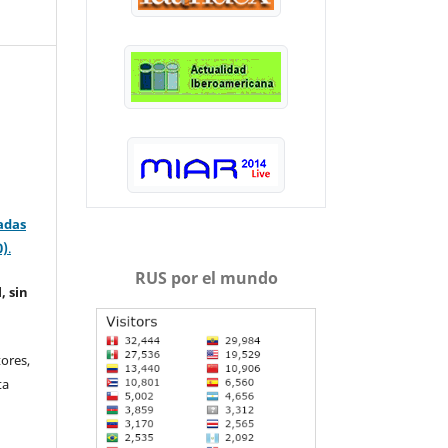
adas
0)
.
RUS por el mundo
, sin
ores,
ta