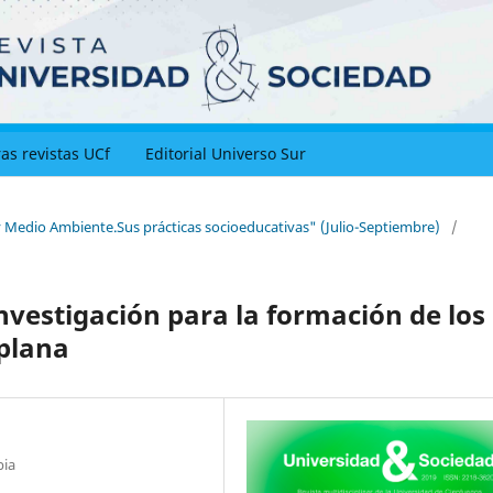
as revistas UCf
Editorial Universo Sur
 y Medio Ambiente.Sus prácticas socioeducativas" (Julio-Septiembre)
/
vestigación para la formación de los
 plana
bia