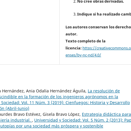
No cree obras derivadas.
Indique si ha realizado camb
Los autores conservan los derecho
autor.
Texto completo de la
licencia:
https://creativecommons.or
enses/by-nc-nd/4.0/
 Hernández, Ania Odalia Hernández Águila,
La resolución de
cindible en la formación de los ingenieros agrónomos en la
 Sociedad: Vol. 11 Núm. 3 (2019): Cienfuegos: Historia y Desarrollo
n (Abril-Junio)
urdes Bravo Estévez, Gisela Bravo López,
Estrategia didáctica para
iería industrial.
,
Universidad y Sociedad: Vol. 5 Núm. 2 (2013): Pa
s utopías por una sociedad más próspera y sostenible