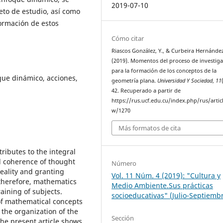
2019-07-10
jeto de estudio, así como
ormación de estos
Cómo citar
Riascos González, Y., & Curbeira Hernández
(2019). Momentos del proceso de investig
para la formación de los conceptos de la
que dinámico, acciones,
geometría plana.
Universidad Y Sociedad
,
11
42. Recuperado a partir de
https://rus.ucf.edu.cu/index.php/rus/artic
w/1270
Más formatos de cita
ributes to the integral
d coherence of thought
Número
eality and granting
Vol. 11 Núm. 4 (2019): "Cultura y
, therefore, mathematics
Medio Ambiente.Sus prácticas
raining of subjects.
socioeducativas" (Julio-Septiemb
of mathematical concepts
the organization of the
Sección
 The present article shows