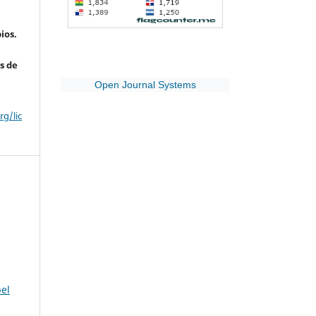
ios.
s de
Open Journal Systems
g/lic
pel