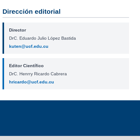
Dirección editorial
Director
DrC. Eduardo Julio López Bastida
kuten@ucf.edu.cu
Editor Científico
DrC. Henrry Ricardo Cabrera
hricardo@ucf.edu.cu