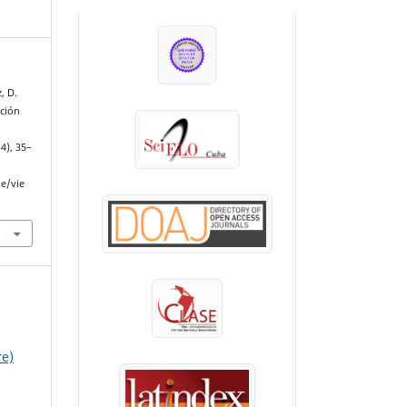
INDEXADA EN:
, D.
ación
(4), 35–
le/vie
re)