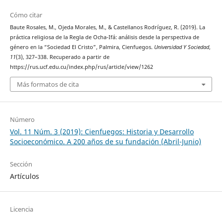
Cómo citar
Baute Rosales, M., Ojeda Morales, M., & Castellanos Rodríguez, R. (2019). La
práctica religiosa de la Regla de Ocha-Ifá: análisis desde la perspectiva de
género en la “Sociedad El Cristo”, Palmira, Cienfuegos.
Universidad Y Sociedad
,
11
(3), 327–338. Recuperado a partir de
https://rus.ucf.edu.cu/index.php/rus/article/view/1262
Más formatos de cita
Número
Vol. 11 Núm. 3 (2019): Cienfuegos: Historia y Desarrollo
Socioeconómico. A 200 años de su fundación (Abril-Junio)
Sección
Artículos
Licencia