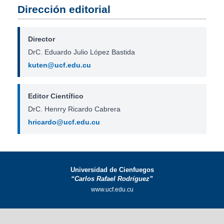
Dirección editorial
Director
DrC. Eduardo Julio López Bastida
kuten@ucf.edu.cu
Editor Científico
DrC. Henrry Ricardo Cabrera
hricardo@ucf.edu.cu
Universidad de Cienfuegos
“Carlos Rafael Rodríguez”
www.ucf.edu.cu