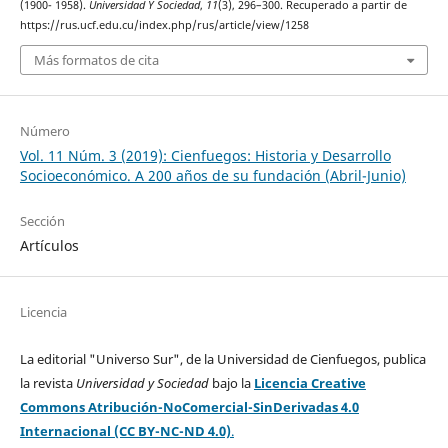
(1900- 1958).
Universidad Y Sociedad
,
11
(3), 296–300. Recuperado a partir de
https://rus.ucf.edu.cu/index.php/rus/article/view/1258
Más formatos de cita
Número
Vol. 11 Núm. 3 (2019): Cienfuegos: Historia y Desarrollo
Socioeconómico. A 200 años de su fundación (Abril-Junio)
Sección
Artículos
Licencia
La editorial "Universo Sur", de la Universidad de Cienfuegos, publica
la revista
Universidad y Sociedad
bajo la
Licencia Creative
Commons Atribución-NoComercial-SinDerivadas 4.0
Internacional (CC BY-NC-ND 4.0)
.