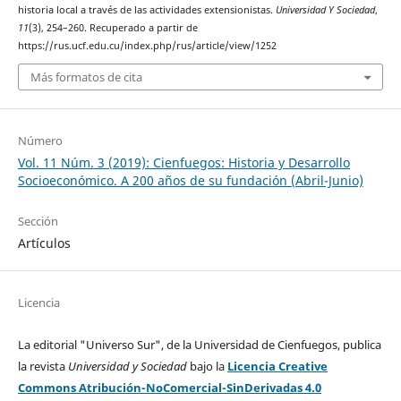
historia local a través de las actividades extensionistas.
Universidad Y Sociedad
,
11
(3), 254–260. Recuperado a partir de
https://rus.ucf.edu.cu/index.php/rus/article/view/1252
Más formatos de cita
Número
Vol. 11 Núm. 3 (2019): Cienfuegos: Historia y Desarrollo
Socioeconómico. A 200 años de su fundación (Abril-Junio)
Sección
Artículos
Licencia
La editorial "Universo Sur", de la Universidad de Cienfuegos, publica
la revista
Universidad y Sociedad
bajo la
Licencia Creative
Commons Atribución-NoComercial-SinDerivadas 4.0