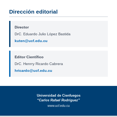
Dirección editorial
Director
DrC. Eduardo Julio López Bastida
kuten@ucf.edu.cu
Editor Científico
DrC. Henrry Ricardo Cabrera
hricardo@ucf.edu.cu
Universidad de Cienfuegos
“Carlos Rafael Rodríguez”
www.ucf.edu.cu