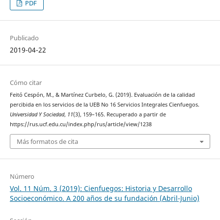
PDF
Publicado
2019-04-22
Cómo citar
Feitó Cespón, M., & Martínez Curbelo, G. (2019). Evaluación de la calidad
percibida en los servicios de la UEB No 16 Servicios Integrales Cienfuegos.
Universidad Y Sociedad
,
11
(3), 159–165. Recuperado a partir de
https://rus.ucf.edu.cu/index.php/rus/article/view/1238
Más formatos de cita
Número
Vol. 11 Núm. 3 (2019): Cienfuegos: Historia y Desarrollo
Socioeconómico. A 200 años de su fundación (Abril-Junio)