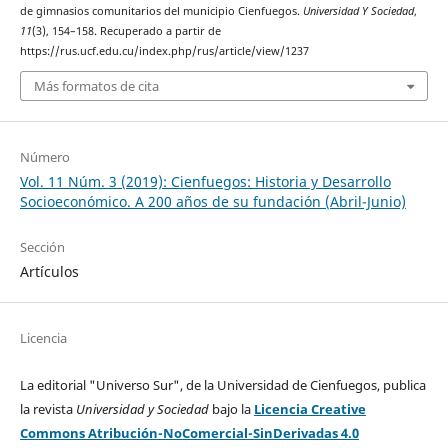
de gimnasios comunitarios del municipio Cienfuegos.
Universidad Y Sociedad
,
11
(3), 154–158. Recuperado a partir de
https://rus.ucf.edu.cu/index.php/rus/article/view/1237
Más formatos de cita
Número
Vol. 11 Núm. 3 (2019): Cienfuegos: Historia y Desarrollo
Socioeconómico. A 200 años de su fundación (Abril-Junio)
Sección
Artículos
Licencia
La editorial "Universo Sur", de la Universidad de Cienfuegos, publica
la revista
Universidad y Sociedad
bajo la
Licencia Creative
Commons Atribución-NoComercial-SinDerivadas 4.0