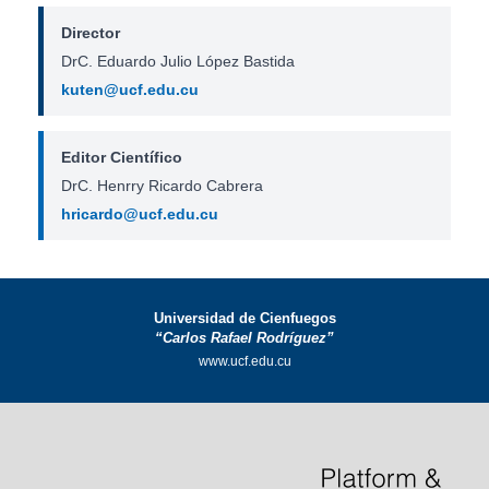
Director
DrC. Eduardo Julio López Bastida
kuten@ucf.edu.cu
Editor Científico
DrC. Henrry Ricardo Cabrera
hricardo@ucf.edu.cu
Universidad de Cienfuegos
“Carlos Rafael Rodríguez”
www.ucf.edu.cu