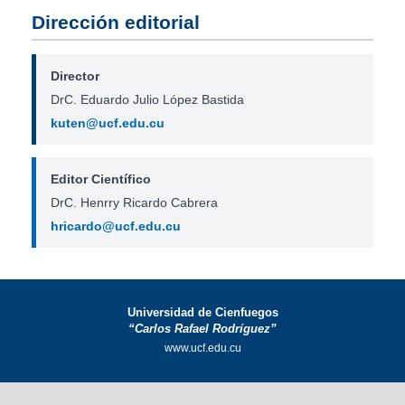
Dirección editorial
Director
DrC. Eduardo Julio López Bastida
kuten@ucf.edu.cu
Editor Científico
DrC. Henrry Ricardo Cabrera
hricardo@ucf.edu.cu
Universidad de Cienfuegos
“Carlos Rafael Rodríguez”
www.ucf.edu.cu