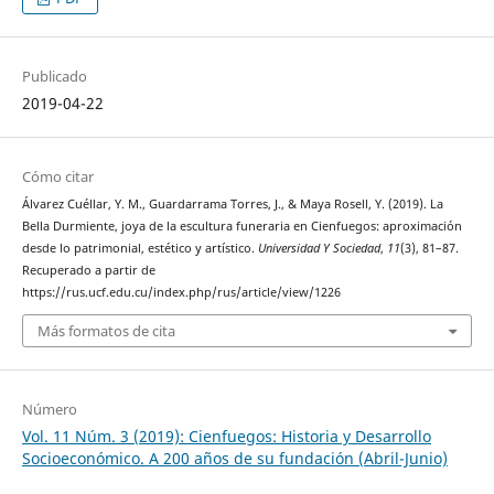
Publicado
2019-04-22
Cómo citar
Álvarez Cuéllar, Y. M., Guardarrama Torres, J., & Maya Rosell, Y. (2019). La
Bella Durmiente, joya de la escultura funeraria en Cienfuegos: aproximación
desde lo patrimonial, estético y artístico.
Universidad Y Sociedad
,
11
(3), 81–87.
Recuperado a partir de
https://rus.ucf.edu.cu/index.php/rus/article/view/1226
Más formatos de cita
Número
Vol. 11 Núm. 3 (2019): Cienfuegos: Historia y Desarrollo
Socioeconómico. A 200 años de su fundación (Abril-Junio)