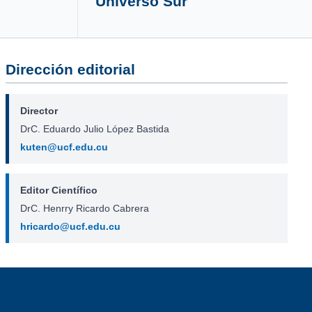
Universo Sur
Dirección editorial
Director
DrC. Eduardo Julio López Bastida
kuten@ucf.edu.cu
Editor Científico
DrC. Henrry Ricardo Cabrera
hricardo@ucf.edu.cu