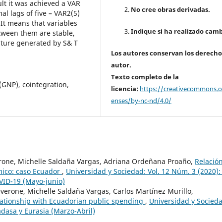
ult it was achieved a VAR
No cree obras derivadas.
l lags of five – VAR2(5)
 It means that variables
Indique si ha realizado camb
tween them are stable,
diture generated by S& T
Los autores conservan los derecho
autor.
Texto completo de la
(GNP), cointegration,
licencia:
https://creativecommons.or
enses/by-nc-nd/4.0/
rone, Michelle Saldaña Vargas, Adriana Ordeñana Proaño,
Relació
ómico: caso Ecuador
,
Universidad y Sociedad: Vol. 12 Núm. 3 (2020): 
OVID-19 (Mayo-junio)
erone, Michelle Saldaña Vargas, Carlos Martínez Murillo,
elationship with Ecuadorian public spending
,
Universidad y Socieda
dasa y Eurasia (Marzo-Abril)