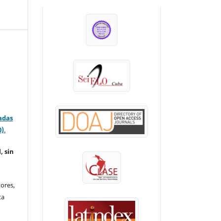
INDEXADA EN:
adas
0)
.
, sin
ores,
ta