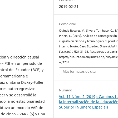
2019-02-21
Cómo citar
Quinde Rosales, V., Silvera Tumbaco, C., &
Pinela, G. (2019). Análisis de cointegración
el gasto en ciencia y tecnología y el produ
interno bruto. Caso Ecuador.
Universidad Y
Sociedad
,
11
(2), 31–36. Recuperado a partir
ción y dirección causal
https://rus.ucf.edu.cu/index.php/rus/artic
w/1207
o – PIB en un periodo de
ntral del Ecuador (BCE) y
Más formatos de cita
Iberoamericana e
aíz unitaria Dickey-Fuller
res autorregresivos –
Número
er y se desarrolló la
Vol. 11 Núm. 2 (2019): Caminos h
do la no estacionariedad
la internalización de la Educació
Superior (Número Especial)
 obtuvo un modelo VAR de
de cinco – VAR2 (5) y una