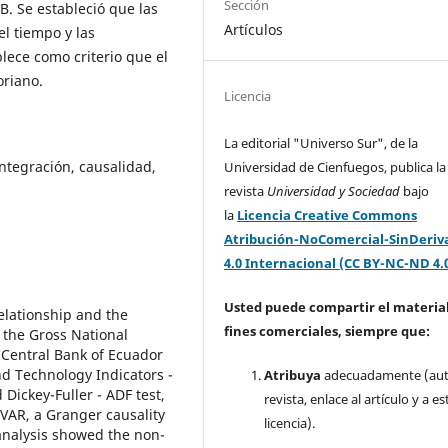
Sección
B. Se estableció que las
Artículos
l tiempo y las
blece como criterio que el
oriano.
Licencia
La editorial "Universo Sur", de la
integración, causalidad,
Universidad de Cienfuegos, publica la
revista
Universidad y Sociedad
bajo
la
Licencia Creative Commons
Atribución-NoComercial-SinDeriv
4.0 Internacional (CC BY-NC-ND 4.
Usted puede compartir el material
relationship and the
fines comerciales, siempre que:
 the Gross National
 Central Bank of Ecuador
d Technology Indicators -
Atribuya
adecuadamente (aut
Dickey-Fuller - ADF test,
revista, enlace al artículo y a es
VAR, a Granger causality
licencia).
 analysis showed the non-