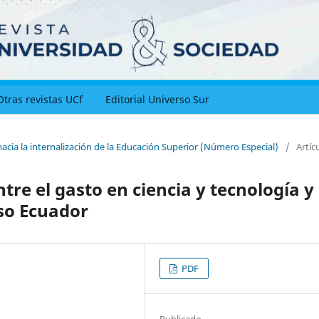
Otras revistas UCf
Editorial Universo Sur
acia la internalización de la Educación Superior (Número Especial)
/
Artíc
tre el gasto en ciencia y tecnología y 
so Ecuador
PDF
Publicado