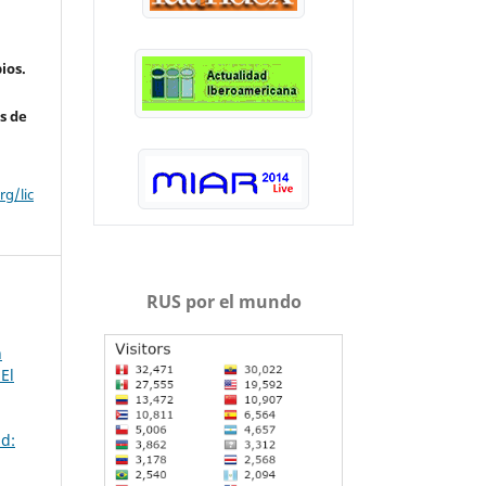
ios.
s de
g/lic
RUS por el mundo
n
El
d: