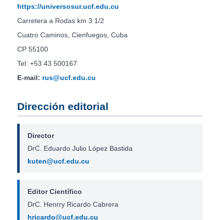
https://universosur.ucf.edu.cu
Carretera a Rodas km 3 1/2
Cuatro Caminos, Cienfuegos, Cuba
CP 55100
Tel: +53 43 500167
E-mail:
rus@ucf.edu.cu
Dirección editorial
Director
DrC. Eduardo Julio López Bastida
kuten@ucf.edu.cu
Editor Científico
DrC. Henrry Ricardo Cabrera
hricardo@ucf.edu.cu