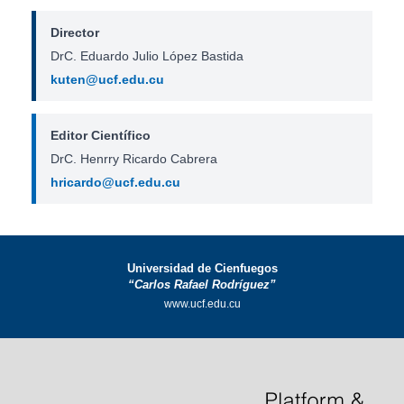
Director
DrC. Eduardo Julio López Bastida
kuten@ucf.edu.cu
Editor Científico
DrC. Henrry Ricardo Cabrera
hricardo@ucf.edu.cu
Universidad de Cienfuegos
“Carlos Rafael Rodríguez”
www.ucf.edu.cu