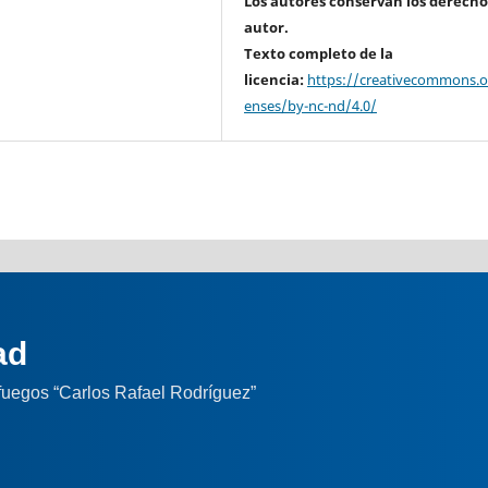
Los autores conservan los derecho
autor.
Texto completo de la
licencia:
https://creativecommons.or
enses/by-nc-nd/4.0/
ad
nfuegos “Carlos Rafael Rodríguez”