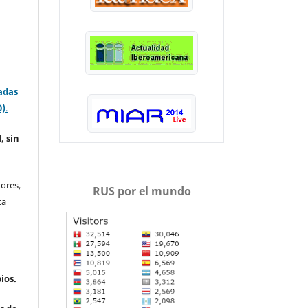
adas
0)
.
, sin
ores,
RUS por el mundo
ta
ios.