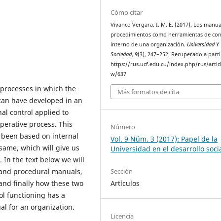
Cómo citar
Vivanco Vergara, I. M. E. (2017). Los manua
procedimientos como herramientas de con
interno de una organización.
Universidad Y
Sociedad
,
9
(3), 247–252. Recuperado a parti
https://rus.ucf.edu.cu/index.php/rus/artic
w/637
 processes in which the
Más formatos de cita
 can have developed in an
nal control applied to
perative process. This
Número
s been based on internal
Vol. 9 Núm. 3 (2017): Papel de la
same, which will give us
Universidad en el desarrollo soci
 In the text below we will
ol and procedural manuals,
Sección
and finally how these two
Artículos
ol functioning has a
l for an organization.
Licencia