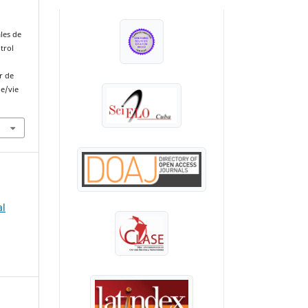
INDEXADA EN:
les de
trol
r de
le/vie
al