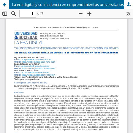
La era digital y su incidencia en emprendimientos universitarios de jóvenes tungurahuenses