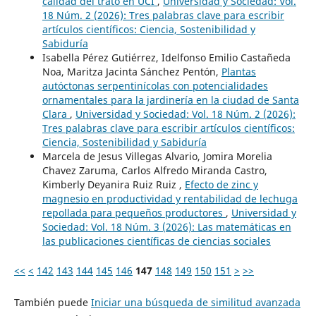
calidad del trato en UCI
,
Universidad y Sociedad: Vol.
18 Núm. 2 (2026): Tres palabras clave para escribir
artículos científicos: Ciencia, Sostenibilidad y
Sabiduría
Isabella Pérez Gutiérrez, Idelfonso Emilio Castañeda
Noa, Maritza Jacinta Sánchez Pentón,
Plantas
autóctonas serpentinícolas con potencialidades
ornamentales para la jardinería en la ciudad de Santa
Clara
,
Universidad y Sociedad: Vol. 18 Núm. 2 (2026):
Tres palabras clave para escribir artículos científicos:
Ciencia, Sostenibilidad y Sabiduría
Marcela de Jesus Villegas Alvario, Jomira Morelia
Chavez Zaruma, Carlos Alfredo Miranda Castro,
Kimberly Deyanira Ruiz Ruiz ,
Efecto de zinc y
magnesio en productividad y rentabilidad de lechuga
repollada para pequeños productores
,
Universidad y
Sociedad: Vol. 18 Núm. 3 (2026): Las matemáticas en
las publicaciones científicas de ciencias sociales
<<
<
142
143
144
145
146
147
148
149
150
151
>
>>
También puede
Iniciar una búsqueda de similitud avanzada