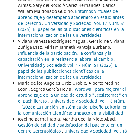
Armas, Sary del Rocío Álvarez Hernández, Carlos
William Maldonado Gudiño,
Entornos virtuales de
aprendizaje y desempeño académico en estudiantes
de Derecho
,
Universidad y Sociedad: Vol. 17 Núm. S1
(2025): El papel de las publicaciones científicas en la
internacionalización de las universidades
Viviana Vanessa Rodríguez Yagual, Geraldine Viviana
Zúñiga Díaz, Miriam Janneth Pantoja Burbano,
Influencia de la participación, la confianza y la
capacitación en la resistencia laboral al cambio
,
Universidad y Sociedad: Vol. 17 Núm. S1 (2025): El
papel de las publicaciones científicas en la
internacionalización de las universidades
Maria de los Angeles Ortiz Orobio, Alberto Medina
León , Segres García Hevia ,
Wordwall para mejorar el
aprendizaje de la unidad de estudio "Ecosistemas" en
el Bachillerato
,
Universidad y Sociedad: Vol. 18 Núm.
1 (2026): La Función Epistémica del Diseño Editorial en
la Comunicación Científica: Impacto en la Visibilidad
Joseline Bernal Tapia, Martha Cecilia Nieto Abad,
Gestión de calidad y satisfacción del paciente en un
Centro Gerontológico
,
Universidad y Sociedad: Vol. 18