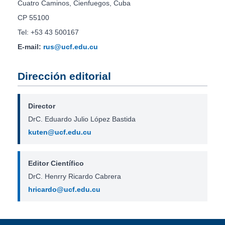
Cuatro Caminos, Cienfuegos, Cuba
CP 55100
Tel: +53 43 500167
E-mail:
rus@ucf.edu.cu
Dirección editorial
Director
DrC. Eduardo Julio López Bastida
kuten@ucf.edu.cu
Editor Científico
DrC. Henrry Ricardo Cabrera
hricardo@ucf.edu.cu