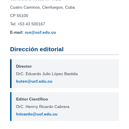
Cuatro Caminos, Cienfuegos, Cuba
CP 55100
Tel: +53 43 500167
E-mail:
rus@ucf.edu.cu
Dirección editorial
Director
DrC. Eduardo Julio López Bastida
kuten@ucf.edu.cu
Editor Científico
DrC. Henrry Ricardo Cabrera
hricardo@ucf.edu.cu