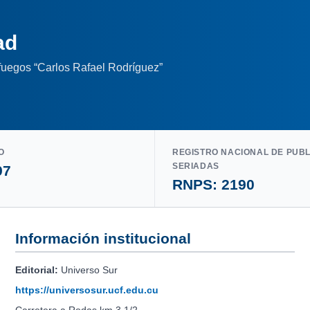
ad
nfuegos “Carlos Rafael Rodríguez”
O
REGISTRO NACIONAL DE PUB
SERIADAS
97
RNPS: 2190
Información institucional
Editorial:
Universo Sur
https://universosur.ucf.edu.cu