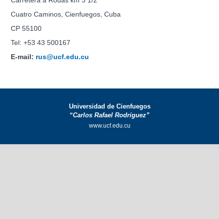
Carretera a Rodas km 3 1/2
Cuatro Caminos, Cienfuegos, Cuba
CP 55100
Tel: +53 43 500167
E-mail:
rus@ucf.edu.cu
Universidad de Cienfuegos
“Carlos Rafael Rodríguez”
www.ucf.edu.cu