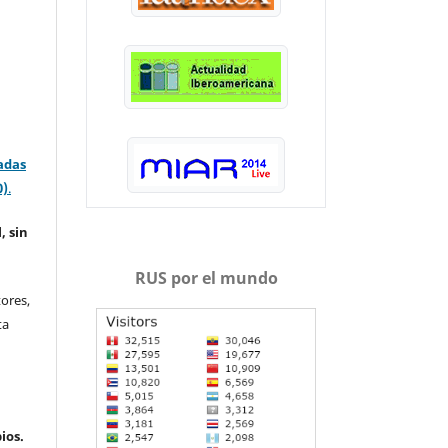
adas
0)
.
, sin
RUS por el mundo
ores,
ta
ios.