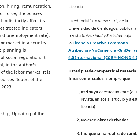
ion, hiring, remuneration,
Licencia
r force; the policies
indistinctly affect its
La editorial "Universo Sur", de la
st treated indicators
Universidad de Cienfuegos, publica la
and unemployment rate).
revista
Universidad y Sociedad
bajo
abor market in a country
la
Licencia Creative Commons
e planning is
Atribución-NoComercial-SinDeriv
 social regulation. It
4.0 Internacional (CC BY-NC-ND 4.
t, in the author's
Usted puede compartir el material
f the labor market. It is
fines comerciales, siempre que:
sources Report of the
r 2023.
Atribuya
adecuadamente (aut
revista, enlace al artículo y a es
licencia).
hip, Updating of the
No cree obras derivadas.
Indique si ha realizado camb