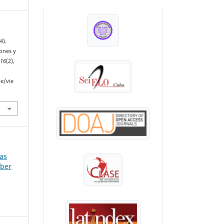
INDEXADA EN:
4).
ones y
,
16
(2),
le/vie
las
aber