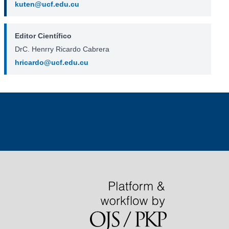
kuten@ucf.edu.cu
Editor Científico
DrC. Henrry Ricardo Cabrera
hricardo@ucf.edu.cu