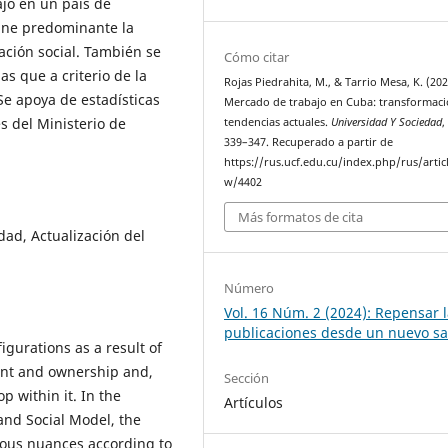
ajo en un país de
ine predominante la
ción social. También se
Cómo citar
s que a criterio de la
Rojas Piedrahita, M., & Tarrio Mesa, K. (202
 Se apoya de estadísticas
Mercado de trabajo en Cuba: transformaci
s del Ministerio de
tendencias actuales.
Universidad Y Sociedad
339–347. Recuperado a partir de
https://rus.ucf.edu.cu/index.php/rus/artic
w/4402
Más formatos de cita
ad, Actualización del
Número
Vol. 16 Núm. 2 (2024): Repensar 
publicaciones desde un nuevo s
gurations as a result of
ent and ownership and,
Sección
p within it. In the
Artículos
and Social Model, the
eous nuances according to