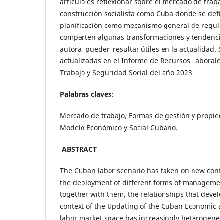
artículo es reflexionar sobre el mercado de trab
construcción socialista como Cuba donde se def
planificación como mecanismo general de regula
comparten algunas transformaciones y tendencia
autora, pueden resultar útiles en la actualidad.
actualizadas en el Informe de Recursos Laborale
Trabajo y Seguridad Social del año 2023.
Palabras claves
:
Mercado de trabajo, Formas de gestión y propied
Modelo Económico y Social Cubano.
ABSTRACT
The Cuban labor scenario has taken on new confi
the deployment of different forms of managem
together with them, the relationships that develo
context of the Updating of the Cuban Economic 
labor market space has increasingly heterogen