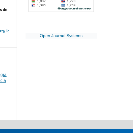
s de
g/lic
Open Journal Systems
ogía
cia