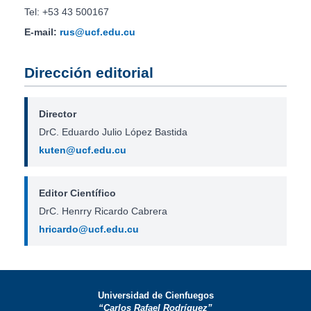
Tel: +53 43 500167
E-mail:
rus@ucf.edu.cu
Dirección editorial
Director
DrC. Eduardo Julio López Bastida
kuten@ucf.edu.cu
Editor Científico
DrC. Henrry Ricardo Cabrera
hricardo@ucf.edu.cu
Universidad de Cienfuegos
“Carlos Rafael Rodríguez”