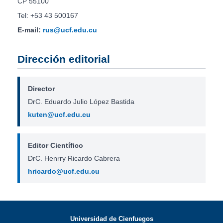
CP 55100
Tel: +53 43 500167
E-mail:
rus@ucf.edu.cu
Dirección editorial
Director
DrC. Eduardo Julio López Bastida
kuten@ucf.edu.cu
Editor Científico
DrC. Henrry Ricardo Cabrera
hricardo@ucf.edu.cu
Universidad de Cienfuegos