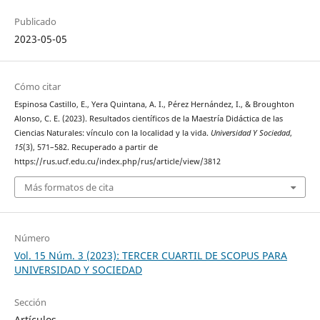
Publicado
2023-05-05
Cómo citar
Espinosa Castillo, E., Yera Quintana, A. I., Pérez Hernández, I., & Broughton
Alonso, C. E. (2023). Resultados científicos de la Maestría Didáctica de las
Ciencias Naturales: vínculo con la localidad y la vida.
Universidad Y Sociedad
,
15
(3), 571–582. Recuperado a partir de
https://rus.ucf.edu.cu/index.php/rus/article/view/3812
Más formatos de cita
Número
Vol. 15 Núm. 3 (2023): TERCER CUARTIL DE SCOPUS PARA
UNIVERSIDAD Y SOCIEDAD
Sección
Artículos