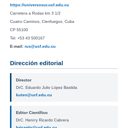
https://universosur.ucf.edu.cu
Carretera a Rodas km 3 1/2
Cuatro Caminos, Cienfuegos, Cuba
CP 55100
Tel: +53 43 500167
E-mail:
rus@ucf.edu.cu
Dirección editorial
Director
DrC. Eduardo Julio López Bastida
kuten@ucf.edu.cu
Editor Científico
DrC. Henrry Ricardo Cabrera
hricardo@ucf.edu.cu