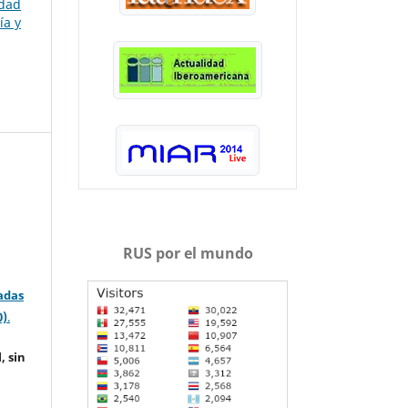
idad
ía y
RUS por el mundo
adas
0)
.
, sin