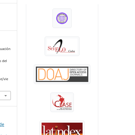
INDEXADA EN:
luación
o del
le/vie
 de