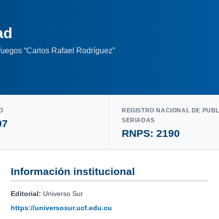
ad
nfuegos “Carlos Rafael Rodríguez”
O
REGISTRO NACIONAL DE PUB
SERIADAS
97
RNPS: 2190
Información institucional
Editorial:
Universo Sur
https://universosur.ucf.edu.cu