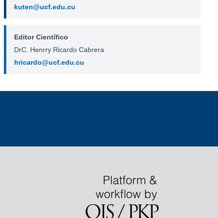
kuten@ucf.edu.cu
Editor Científico
DrC. Henrry Ricardo Cabrera
hricardo@ucf.edu.cu