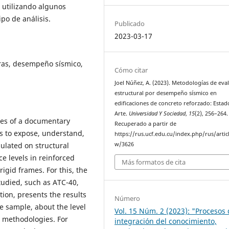
 utilizando algunos
po de análisis.
Publicado
2023-03-17
ras, desempeño sísmico,
Cómo citar
Joel Núñez, A. (2023). Metodologías de eva
estructural por desempeño sísmico en
edificaciones de concreto reforzado: Estad
Arte.
Universidad Y Sociedad
,
15
(2), 256–264.
nces of a documentary
Recuperado a partir de
s to expose, understand,
https://rus.ucf.edu.cu/index.php/rus/artic
w/3626
ulated on structural
e levels in reinforced
Más formatos de cita
rigid frames. For this, the
tudied, such as ATC-40,
ion, presents the results
Número
ve sample, about the level
Vol. 15 Núm. 2 (2023): "Procesos
 methodologies. For
integración del conocimiento,