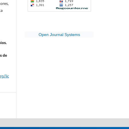
ores,
ta
Open Journal Systems
ios.
s de
g/lic