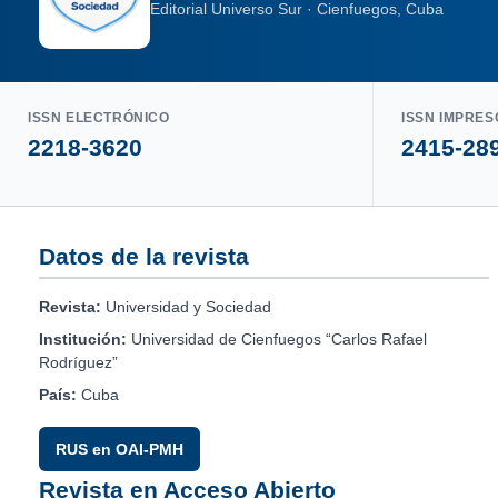
Editorial Universo Sur · Cienfuegos, Cuba
ISSN ELECTRÓNICO
ISSN IMPRES
2218-3620
2415-28
Datos de la revista
Revista:
Universidad y Sociedad
Institución:
Universidad de Cienfuegos “Carlos Rafael
Rodríguez”
País:
Cuba
RUS en OAI-PMH
Revista en Acceso Abierto