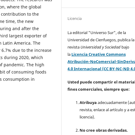
on, where the global
contribution to the
Licencia
me time, the new
during and after the
La editorial "Universo Sur", de la
hird largest exporter of
Universidad de Cienfuegos, publica la
n Latin America. The
revista
Universidad y Sociedad
bajo
y 6.7% due to the increase
la
Licencia Creative Commons
cts during 2020, which
Atribución-NoComercial-SinDeriv
 of pandemic. The high
4.0 Internacional (CC BY-NC-ND 4.
bit of consuming foods
its consumption in
Usted puede compartir el material
fines comerciales, siempre que:
Atribuya
adecuadamente (aut
revista, enlace al artículo y a es
licencia).
No cree obras derivadas.