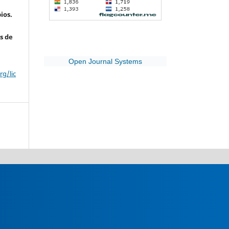
ios.
s de
Open Journal Systems
g/lic