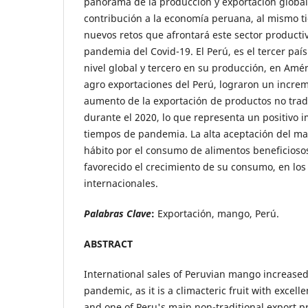
panorama de la producción y exportación globa
contribución a la economía peruana, al mismo ti
nuevos retos que afrontará este sector productiv
pandemia del Covid-19. El Perú, es el tercer pa
nivel global y tercero en su producción, en Améri
agro exportaciones del Perú, lograron un increm
aumento de la exportación de productos no trad
durante el 2020, lo que representa un positivo
tiempos de pandemia. La alta aceptación del ma
hábito por el consumo de alimentos beneficiosos
favorecido el crecimiento de su consumo, en lo
internacionales.
Palabras Clave
:
Exportación, mango, Perú.
ABSTRACT
International sales of Peruvian mango increase
pandemic, as it is a climacteric fruit with excell
and one of Peru's main non-traditional export p