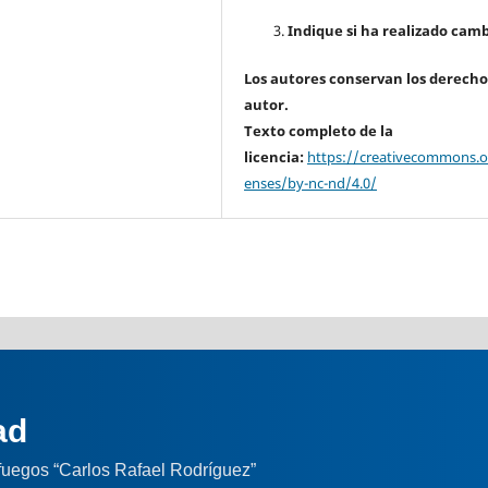
Indique si ha realizado camb
Los autores conservan los derecho
autor.
Texto completo de la
licencia:
https://creativecommons.or
enses/by-nc-nd/4.0/
ad
nfuegos “Carlos Rafael Rodríguez”