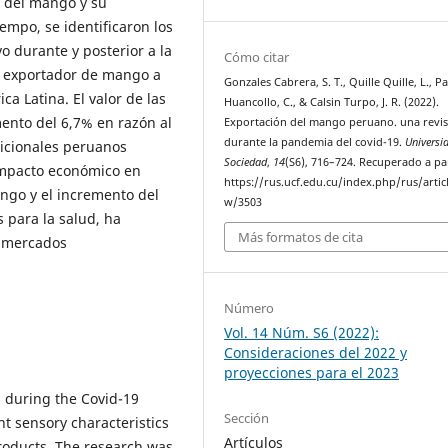
l del mango y su
empo, se identificaron los
o durante y posterior a la
Cómo citar
ís exportador de mango a
Gonzales Cabrera, S. T., Quille Quille, L., Pa
ca Latina. El valor de las
Huancollo, C., & Calsin Turpo, J. R. (2022).
ento del 6,7% en razón al
Exportación del mango peruano. una revi
durante la pandemia del covid-19.
Universi
icionales peruanos
Sociedad
,
14
(S6), 716–724. Recuperado a pa
 impacto económico en
https://rus.ucf.edu.cu/index.php/rus/artic
ngo y el incremento del
w/3503
 para la salud, ha
Más formatos de cita
s mercados
Número
Vol. 14 Núm. S6 (2022):
Consideraciones del 2022 y
proyecciones para el 2023
d during the Covid-19
Sección
ent sensory characteristics
Artículos
roducts. The research was