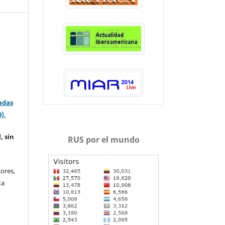
adas
0)
.
, sin
RUS por el mundo
ores,
ta