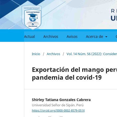
Actual
Archivos
Avisos
Acerca de
Inicio
/
Archivos
/
Vol. 14 Núm. S6 (2022): Consider
Exportación del mango peru
pandemia del covid-19
Shirley Tatiana Gonzales Cabrera
Universidad Señor de Sipán. Perú
https://orcid.org/0000-0002-8579-051X