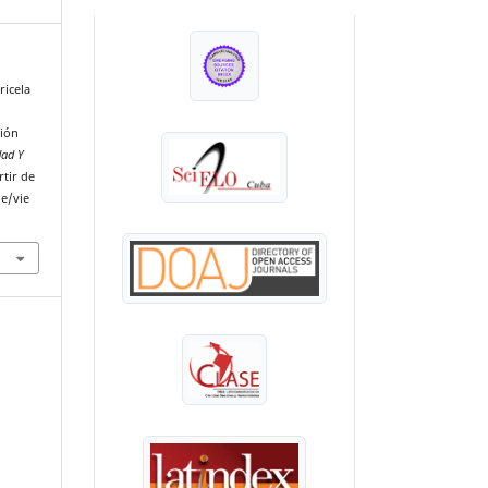
INDEXADA EN:
ricela
sión
dad Y
rtir de
le/vie