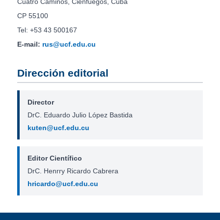
Cuatro Caminos, Cienfuegos, Cuba
CP 55100
Tel: +53 43 500167
E-mail:
rus@ucf.edu.cu
Dirección editorial
Director
DrC. Eduardo Julio López Bastida
kuten@ucf.edu.cu
Editor Científico
DrC. Henrry Ricardo Cabrera
hricardo@ucf.edu.cu