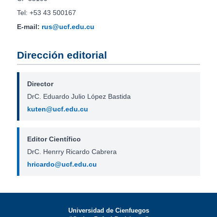
Tel: +53 43 500167
E-mail:
rus@ucf.edu.cu
Dirección editorial
Director
DrC. Eduardo Julio López Bastida
kuten@ucf.edu.cu
Editor Científico
DrC. Henrry Ricardo Cabrera
hricardo@ucf.edu.cu
Universidad de Cienfuegos