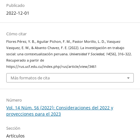
Publicado
2022-12-01
Cómo citar
Flores Pérez, Y. B., Aguilar Pichon, F. M., Pastor Morillo, L. D., Vasquez
Vasquez, E. W., & Abanto Chavez, F. E. (2022). La investigación en trabajo
social: una contextualización peruana.
Universidad Y Sociedad
,
14
(S6), 316–322.
Recuperado a partir de
https://rus.ucf.edu.cu/index.php/rus/article/view/3461
Más formatos de cita
Número
Vol. 14 Núm. S6 (2022): Consideraciones del 2022 y
proyecciones para el 2023
Sección
Artículos