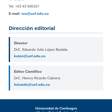
Tel: +53 43 500167
E-mail:
rus@ucf.edu.cu
Dirección editorial
Director
DrC. Eduardo Julio López Bastida
kuten@ucf.edu.cu
Editor Científico
DrC. Henrry Ricardo Cabrera
hricardo@ucf.edu.cu
Universidad de Cienfuegos