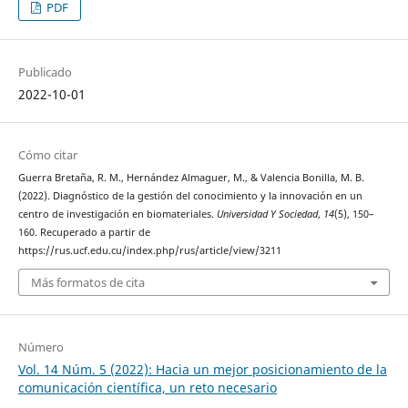
PDF
Publicado
2022-10-01
Cómo citar
Guerra Bretaña, R. M., Hernández Almaguer, M., & Valencia Bonilla, M. B.
(2022). Diagnóstico de la gestión del conocimiento y la innovación en un
centro de investigación en biomateriales.
Universidad Y Sociedad
,
14
(5), 150–
160. Recuperado a partir de
https://rus.ucf.edu.cu/index.php/rus/article/view/3211
Más formatos de cita
Número
Vol. 14 Núm. 5 (2022): Hacia un mejor posicionamiento de la
comunicación científica, un reto necesario