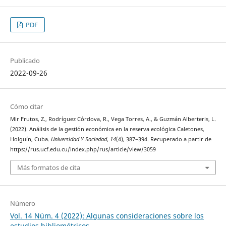
PDF
Publicado
2022-09-26
Cómo citar
Mir Frutos, Z., Rodríguez Córdova, R., Vega Torres, A., & Guzmán Alberteris, L.
(2022). Análisis de la gestión económica en la reserva ecológica Caletones,
Holguín, Cuba.
Universidad Y Sociedad
,
14
(4), 387–394. Recuperado a partir de
https://rus.ucf.edu.cu/index.php/rus/article/view/3059
Más formatos de cita
Número
Vol. 14 Núm. 4 (2022): Algunas consideraciones sobre los
estudios bibliométricos