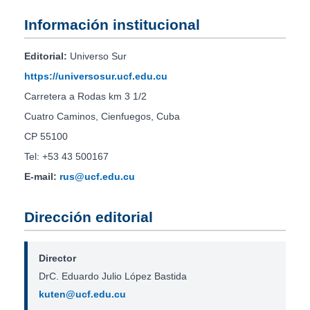
Información institucional
Editorial:
Universo Sur
https://universosur.ucf.edu.cu
Carretera a Rodas km 3 1/2
Cuatro Caminos, Cienfuegos, Cuba
CP 55100
Tel: +53 43 500167
E-mail:
rus@ucf.edu.cu
Dirección editorial
Director
DrC. Eduardo Julio López Bastida
kuten@ucf.edu.cu