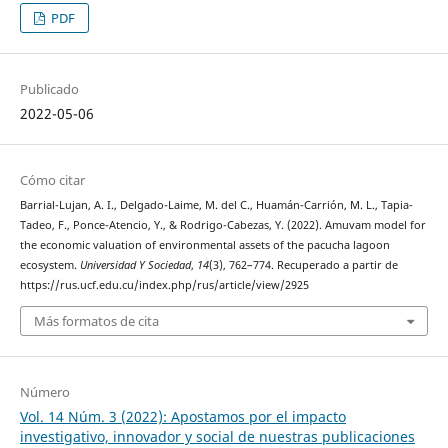
PDF
Publicado
2022-05-06
Cómo citar
Barrial-Lujan, A. I., Delgado-Laime, M. del C., Huamán-Carrión, M. L., Tapia-
Tadeo, F., Ponce-Atencio, Y., & Rodrigo-Cabezas, Y. (2022). Amuvam model for
the economic valuation of environmental assets of the pacucha lagoon
ecosystem.
Universidad Y Sociedad
,
14
(3), 762–774. Recuperado a partir de
https://rus.ucf.edu.cu/index.php/rus/article/view/2925
Más formatos de cita
Número
Vol. 14 Núm. 3 (2022): Apostamos por el impacto
investigativo, innovador y social de nuestras publicaciones