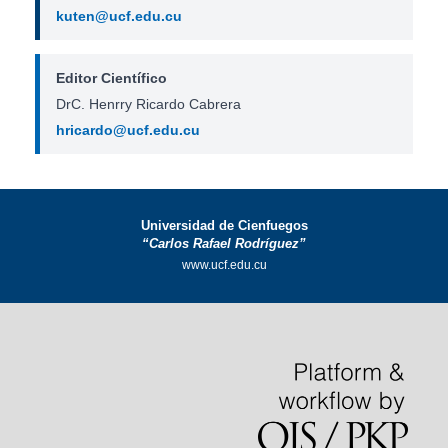
kuten@ucf.edu.cu
Editor Científico
DrC. Henrry Ricardo Cabrera
hricardo@ucf.edu.cu
Universidad de Cienfuegos
“Carlos Rafael Rodríguez”
www.ucf.edu.cu