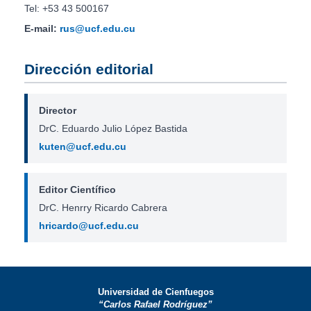
Tel: +53 43 500167
E-mail:
rus@ucf.edu.cu
Dirección editorial
Director
DrC. Eduardo Julio López Bastida
kuten@ucf.edu.cu
Editor Científico
DrC. Henrry Ricardo Cabrera
hricardo@ucf.edu.cu
Universidad de Cienfuegos
“Carlos Rafael Rodríguez”