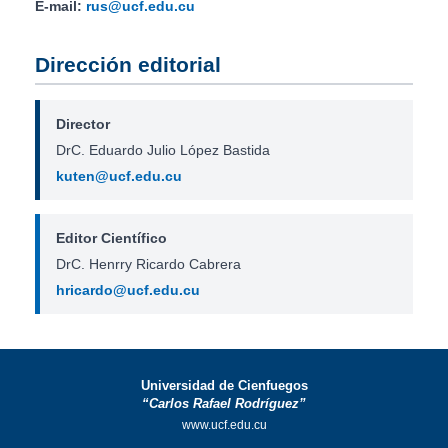
E-mail:
rus@ucf.edu.cu
Dirección editorial
Director
DrC. Eduardo Julio López Bastida
kuten@ucf.edu.cu
Editor Científico
DrC. Henrry Ricardo Cabrera
hricardo@ucf.edu.cu
Universidad de Cienfuegos
“Carlos Rafael Rodríguez”
www.ucf.edu.cu