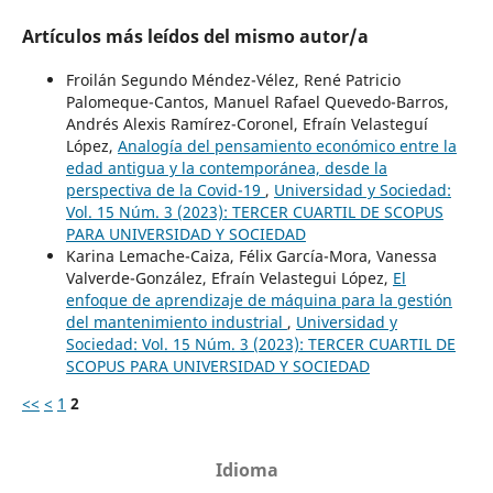
Artículos más leídos del mismo autor/a
Froilán Segundo Méndez-Vélez, René Patricio
Palomeque-Cantos, Manuel Rafael Quevedo-Barros,
Andrés Alexis Ramírez-Coronel, Efraín Velasteguí
López,
Analogía del pensamiento económico entre la
edad antigua y la contemporánea, desde la
perspectiva de la Covid-19
,
Universidad y Sociedad:
Vol. 15 Núm. 3 (2023): TERCER CUARTIL DE SCOPUS
PARA UNIVERSIDAD Y SOCIEDAD
Karina Lemache-Caiza, Félix García-Mora, Vanessa
Valverde-González, Efraín Velastegui López,
El
enfoque de aprendizaje de máquina para la gestión
del mantenimiento industrial
,
Universidad y
Sociedad: Vol. 15 Núm. 3 (2023): TERCER CUARTIL DE
SCOPUS PARA UNIVERSIDAD Y SOCIEDAD
<<
<
1
2
Idioma