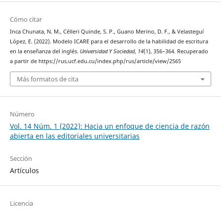
Cómo citar
Inca Chunata, N. M., Célleri Quinde, S. P., Guano Merino, D. F., & Velasteguí
López, E. (2022). Modelo ICARE para el desarrollo de la habilidad de escritura
en la enseñanza del inglés.
Universidad Y Sociedad
,
14
(1), 356–364. Recuperado
a partir de https://rus.ucf.edu.cu/index.php/rus/article/view/2565
Más formatos de cita
Número
Vol. 14 Núm. 1 (2022): Hacia un enfoque de ciencia de razón
abierta en las editoriales universitarias
Sección
Artículos
Licencia