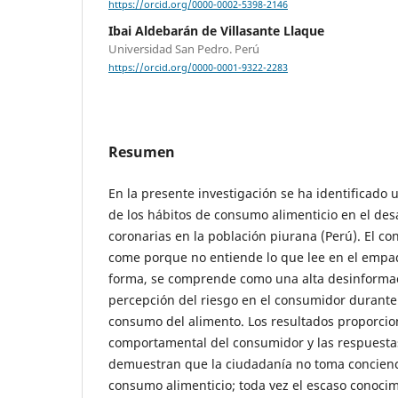
https://orcid.org/0000-0002-5398-2146
Ibai Aldebarán de Villasante Llaque
Universidad San Pedro. Perú
https://orcid.org/0000-0001-9322-2283
Resumen
En la presente investigación se ha identificado u
de los hábitos de consumo alimenticio en el de
coronarias en la población piurana (Perú). El c
come porque no entiende lo que lee en el empaq
forma, se comprende como una alta desinformac
percepción del riesgo en el consumidor durante 
consumo del alimento. Los resultados proporcio
comportamental del consumidor y las respuestas
demuestran que la ciudadanía no toma concienci
consumo alimenticio; toda vez el escaso conoci