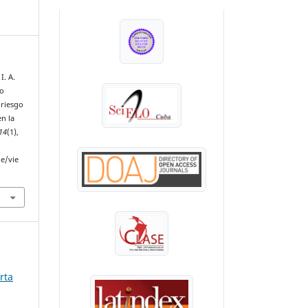
INDEXADA EN:
I. A.
mo
 riesgo
en la
14
(1),
le/vie
rta