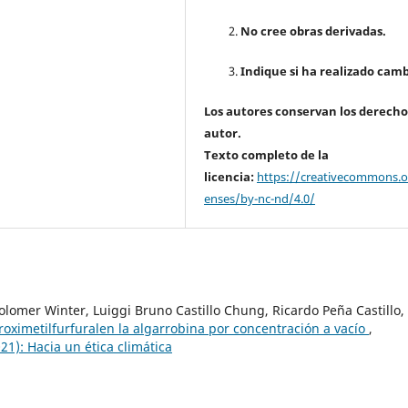
No cree obras derivadas.
Indique si ha realizado camb
Los autores conservan los derecho
autor.
Texto completo de la
licencia:
https://creativecommons.or
enses/by-nc-nd/4.0/
olomer Winter, Luiggi Bruno Castillo Chung, Ricardo Peña Castillo,
roximetilfurfuralen la algarrobina por concentración a vacío
,
21): Hacia un ética climática