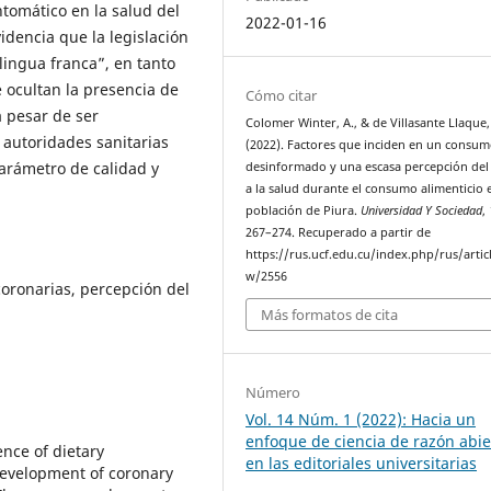
ntomático en la salud del
2022-01-16
dencia que la legislación
lingua franca”, en tanto
ocultan la presencia de
Cómo citar
a pesar de ser
Colomer Winter, A., & de Villasante Llaque, 
 autoridades sanitarias
(2022). Factores que inciden en un consu
arámetro de calidad y
desinformado y una escasa percepción del
a la salud durante el consumo alimenticio 
población de Piura.
Universidad Y Sociedad
,
267–274. Recuperado a partir de
https://rus.ucf.edu.cu/index.php/rus/artic
w/2556
oronarias, percepción del
Más formatos de cita
Número
Vol. 14 Núm. 1 (2022): Hacia un
enfoque de ciencia de razón abie
ence of dietary
en las editoriales universitarias
development of coronary