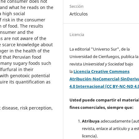
. The consumer does not
Sección
and what he reads on the
a high social
Artículos
f risk in the consumer
 of food. The results
consumer and the
Licencia
s are not aware of the
he scarce knowledge about
La editorial "Universo Sur", de la
ger in the health of the
Universidad de Cienfuegos, publica la
d that Peruvian food
as many sugary foods such
revista
Universidad y Sociedad
bajo
urfural in their
la
Licencia Creative Commons
 with genotoxic potential
Atribución-NoComercial-SinDeriv
ire its quantification as
4.0 Internacional (CC BY-NC-ND 4.
Usted puede compartir el material
fines comerciales, siempre que:
 disease, risk perception,
Atribuya
adecuadamente (aut
revista, enlace al artículo y a es
licencia).