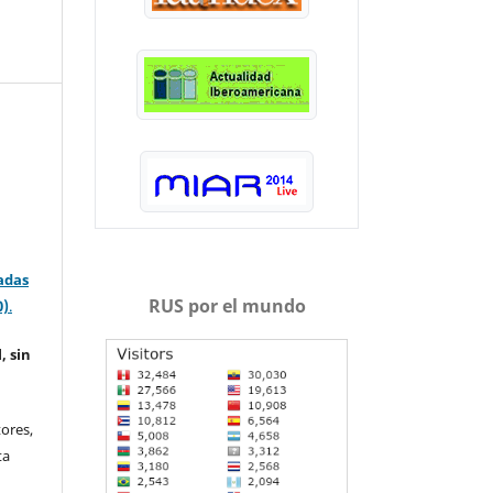
adas
RUS por el mundo
0)
.
, sin
ores,
ta