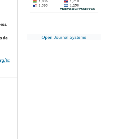
ios.
Open Journal Systems
s de
g/lic