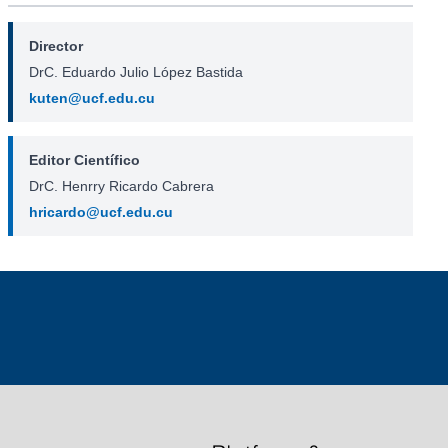
Director
DrC. Eduardo Julio López Bastida
kuten@ucf.edu.cu
Editor Científico
DrC. Henrry Ricardo Cabrera
hricardo@ucf.edu.cu