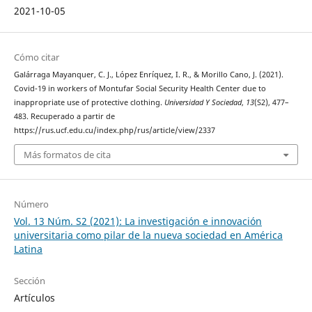
2021-10-05
Cómo citar
Galárraga Mayanquer, C. J., López Enríquez, I. R., & Morillo Cano, J. (2021).
Covid-19 in workers of Montufar Social Security Health Center due to
inappropriate use of protective clothing.
Universidad Y Sociedad
,
13
(S2), 477–
483. Recuperado a partir de
https://rus.ucf.edu.cu/index.php/rus/article/view/2337
Más formatos de cita
Número
Vol. 13 Núm. S2 (2021): La investigación e innovación
universitaria como pilar de la nueva sociedad en América
Latina
Sección
Artículos