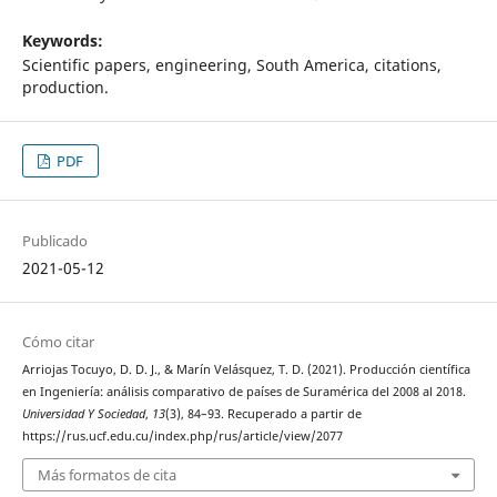
Keywords:
Scientific papers, engineering, South America, citations,
production.
PDF
Publicado
2021-05-12
Cómo citar
Arriojas Tocuyo, D. D. J., & Marín Velásquez, T. D. (2021). Producción científica
en Ingeniería: análisis comparativo de países de Suramérica del 2008 al 2018.
Universidad Y Sociedad
,
13
(3), 84–93. Recuperado a partir de
https://rus.ucf.edu.cu/index.php/rus/article/view/2077
Más formatos de cita