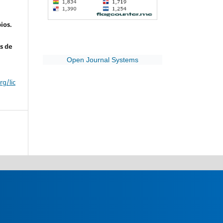
ios.
s de
Open Journal Systems
g/lic