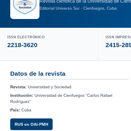
Revista científica de la Universidad de Cie
Editorial Universo Sur · Cienfuegos, Cuba
ISSN ELECTRÓNICO
ISSN IMPRES
2218-3620
2415-28
Datos de la revista
Revista:
Universidad y Sociedad
Institución:
Universidad de Cienfuegos “Carlos Rafael
Rodríguez”
País:
Cuba
RUS en OAI-PMH