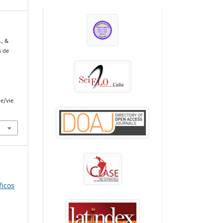
INDEXADA EN:
., &
s de
le/vie
ficos