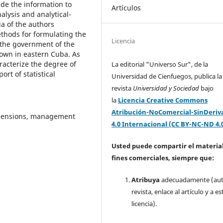
de the information to
Artículos
alysis and analytical-
ia of the authors
ethods for formulating the
Licencia
n the government of the
town in eastern Cuba. As
racterize the degree of
La editorial "Universo Sur", de la
rt of statistical
Universidad de Cienfuegos, publica la
revista
Universidad y Sociedad
bajo
la
Licencia Creative Commons
Atribución-NoComercial-SinDeriv
imensions, management
4.0 Internacional (CC BY-NC-ND 4.
Usted puede compartir el material
fines comerciales, siempre que:
Atribuya
adecuadamente (aut
revista, enlace al artículo y a es
licencia).