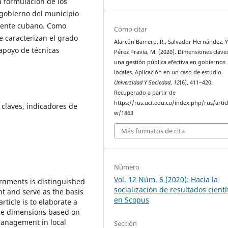
 formulación de los
 gobierno del municipio
oriente cubano. Como
Cómo citar
e caracterizan el grado
Alarcón Barrero, R., Salvador Hernández, Y
 apoyo de técnicas
Pérez Pravia, M. (2020). Dimensiones clave
una gestión pública efectiva en gobiernos
locales. Aplicación en un caso de estudio.
Universidad Y Sociedad
,
12
(6), 411–420.
Recuperado a partir de
https://rus.ucf.edu.cu/index.php/rus/artic
 claves, indicadores de
w/1863
Más formatos de cita
Número
Vol. 12 Núm. 6 (2020): Hacia la
ernments is distinguished
socialización de resultados cientí
t and serve as the basis
en Scopus
ticle is to elaborate a
the dimensions based on
 management in local
Sección