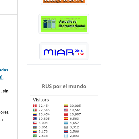
adas
0)
.
RUS por el mundo
, sin
ores,
ta