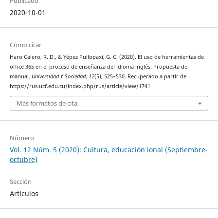
Publicado
2020-10-01
Cómo citar
Haro Calero, R. D., & Yépez Pullopaxi, G. C. (2020). El uso de herramientas de
office 365 en el proceso de enseñanza del idioma inglés. Propuesta de
manual.
Universidad Y Sociedad
,
12
(5), 525–530. Recuperado a partir de
https://rus.ucf.edu.cu/index.php/rus/article/view/1741
Más formatos de cita
Número
Vol. 12 Núm. 5 (2020): Cultura, educación ional (Septiembre-
octubre)
Sección
Artículos