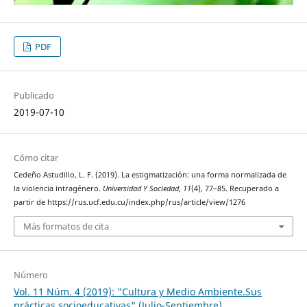
PDF
Publicado
2019-07-10
Cómo citar
Cedeño Astudillo, L. F. (2019). La estigmatización: una forma normalizada de
la violencia intragénero.
Universidad Y Sociedad
,
11
(4), 77–85. Recuperado a
partir de https://rus.ucf.edu.cu/index.php/rus/article/view/1276
Más formatos de cita
Número
Vol. 11 Núm. 4 (2019): "Cultura y Medio Ambiente.Sus
prácticas socioeducativas" (Julio-Septiembre)