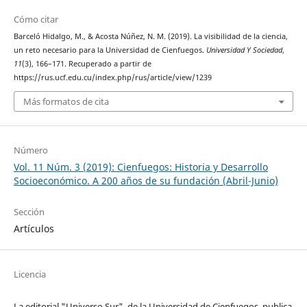
Cómo citar
Barceló Hidalgo, M., & Acosta Núñez, N. M. (2019). La visibilidad de la ciencia,
un reto necesario para la Universidad de Cienfuegos.
Universidad Y Sociedad
,
11
(3), 166–171. Recuperado a partir de
https://rus.ucf.edu.cu/index.php/rus/article/view/1239
Más formatos de cita
Número
Vol. 11 Núm. 3 (2019): Cienfuegos: Historia y Desarrollo
Socioeconómico. A 200 años de su fundación (Abril-Junio)
Sección
Artículos
Licencia
La editorial "Universo Sur", de la Universidad de Cienfuegos, publica