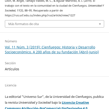
León, M. Ángel, Tamayo Valdés, M. C., & Aguiar Martínez, A. I. (2019). El
trabajo con el texto en la comunidad en la ciudad de Cienfuegos.
Universidad Y
Sociedad
,
11
(3), 88–95. Recuperado a partir de
https://rus.ucf.edu.cu/index.php/rus/article/view/1227
Más formatos de cita
Número
Vol. 11 Núm. 3 (2019): Cienfuegos: Historia y Desarrollo
Socioeconómico. A 200 años de su fundación (Abril-Junio)
Sección
Artículos
Licencia
La editorial "Universo Sur", de la Universidad de Cienfuegos, publica
la revista
Universidad y Sociedad
bajo la
Licencia Creative
Commons Atribución-NoComercial-SinDerivadas 4.0