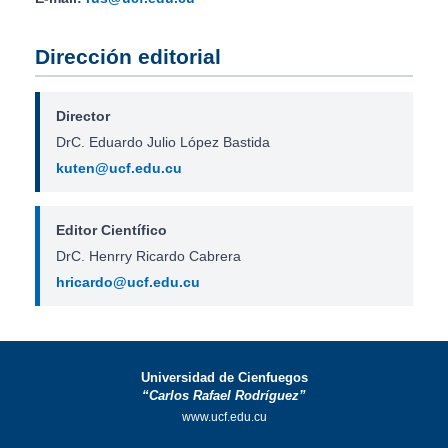
Dirección editorial
Director
DrC. Eduardo Julio López Bastida
kuten@ucf.edu.cu
Editor Científico
DrC. Henrry Ricardo Cabrera
hricardo@ucf.edu.cu
Universidad de Cienfuegos
“Carlos Rafael Rodríguez”
www.ucf.edu.cu